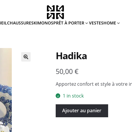
PRÊT À PORTER
HOME
EIL
CHAUSSURES
KIMONOS
VESTES
Hadika
50,00
€
Apportez confort et style à votre i
1 in stock
Hadika
Ajouter au panier
quantité