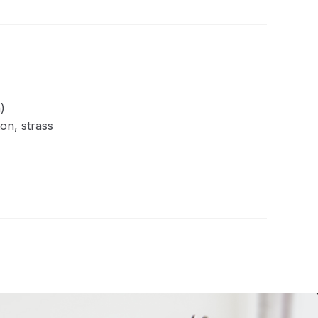
)
ton, strass