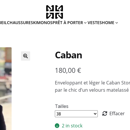
PRÊT À PORTER
HOME
EIL
CHAUSSURES
KIMONOS
VESTES
Caban
180,00
€
Enveloppant et léger le Caban St
par le chic d’un velours matelassé
Tailles
Effacer
2 in stock